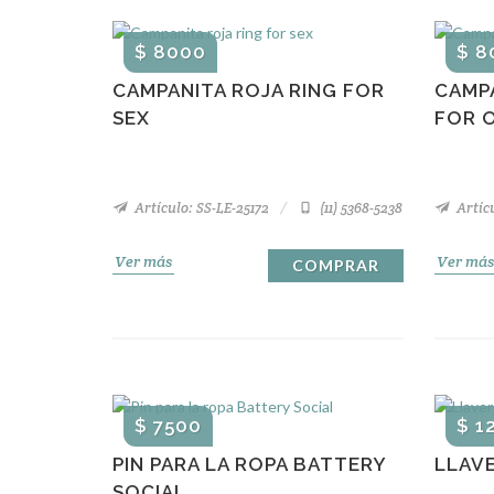
$ 8000
$ 8
CAMPANITA ROJA RING FOR
CAMP
SEX
FOR 
Artículo: SS-LE-25172
(11) 5368-5238
Artícu
Ver más
Ver más
COMPRAR
$ 7500
$ 1
PIN PARA LA ROPA BATTERY
LLAV
SOCIAL