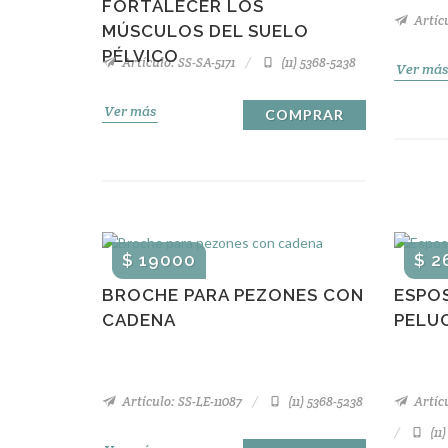
FORTALECER LOS
Artícu
MÚSCULOS DEL SUELO
PÉLVICO
Artículo: SS-SA-5171
(11) 5368-5238
Ver más
Ver más
COMPRAR
$ 19000
$ 2
BROCHE PARA PEZONES CON
ESPO
CADENA
PELU
Artículo: SS-LE-11087
(11) 5368-5238
Artíc
(11