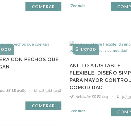
Ver más
COMPRAR
COMP
2000
$ 13700
CERA CON PECHOS QUE
ANILLO AJUSTABLE
GAN
FLEXIBLE: DISEÑO SIM
PARA MAYOR CONTROL
COMODIDAD
lo: SS-LE-25185
(11) 5368-5238
Artículo: SS-PL-004
(11) 5
COMPRAR
Ver más
COMP