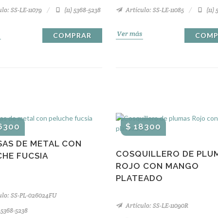
lo: SS-LE-11079
(11) 5368-5238
Artículo: SS-LE-11085
(11)
Ver más
COMPRAR
COMP
6300
$ 18300
SAS DE METAL CON
COSQUILLERO DE PLU
CHE FUCSIA
ROJO CON MANGO
PLATEADO
ulo: SS-PL-026024FU
Artículo: SS-LE-11090R
) 5368-5238