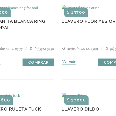
000
$ 13700
ANITA BLANCA RING
LLAVERO FLOR YES OR
ORAL
lo: SS-LE-25173
(11) 5368-5238
Artículo: SS-LE-25174
(11)
Ver más
COMPRAR
COMP
2600
$ 10900
ERO RULETA FUCK
LLAVERO DILDO