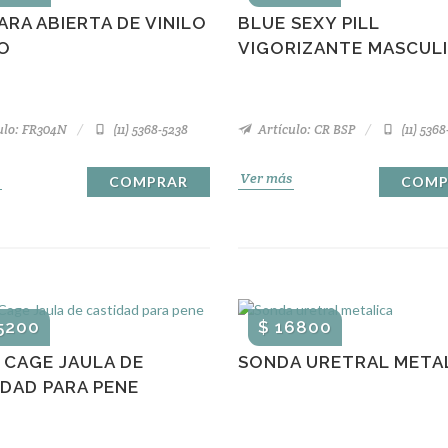
RA ABIERTA DE VINILO
BLUE SEXY PILL
O
VIGORIZANTE MASCUL
ulo: FR304N
(11) 5368-5238
Artículo: CR BSP
(11) 536
Ver más
COMPRAR
COMP
5200
$ 16800
 CAGE JAULA DE
SONDA URETRAL META
DAD PARA PENE