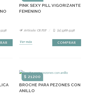
PINK SEXY PILL VIGORIZANTE
INO
FEMENINO
8-5238
Artículo: CR PSP
(11) 5368-5238
Ver más
RAR
COMPRAR
$ 21200
LICA
BROCHE PARA PEZONES CON
ANILLO