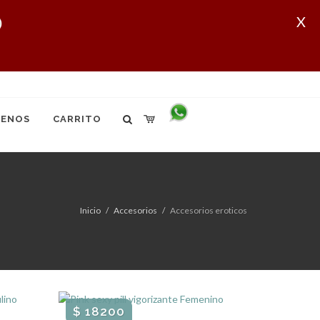
X
ENOS
CARRITO
Inicio
Accesorios
Accesorios eroticos
$ 18200