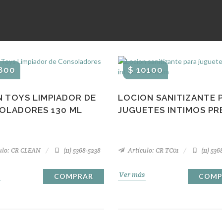
800
$ 10100
 TOYS LIMPIADOR DE
LOCION SANITIZANTE 
OLADORES 130 ML
JUGUETES INTIMOS PR
ulo: CR CLEAN
(11) 5368-5238
Artículo: CR TC01
(11) 536
Ver más
COMPRAR
COMP