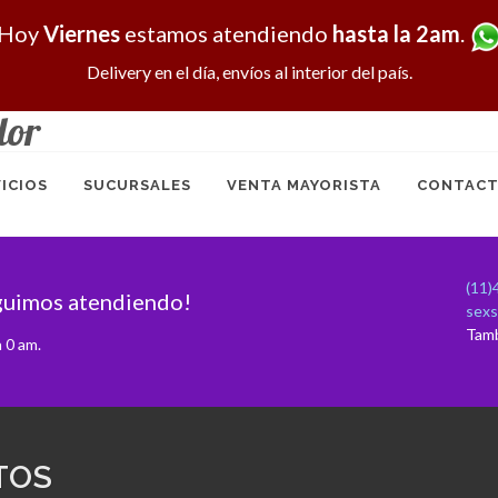
Hoy
Viernes
estamos atendiendo
hasta la 2am
.
Delivery en el día, envíos al interior del país.
dor
ICIOS
SUCURSALES
VENTA MAYORISTA
CONTACT
(11)
guimos atendiendo!
sex
Tam
 0 am.
TOS