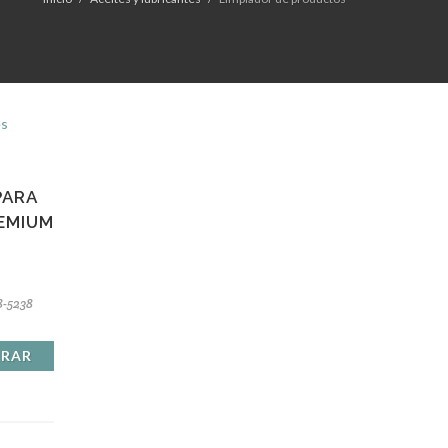
PARA
EMIUM
8-5238
RAR