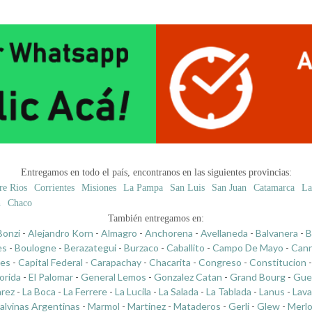
Entregamos en todo el país, encontranos en las siguientes provincias:
re Rios
Corrientes
Misiones
La Pampa
San Luis
San Juan
Catamarca
La
n
Chaco
También entregamos en:
Bonzi
-
Alejandro Korn
-
Almagro
-
Anchorena
-
Avellaneda
-
Balvanera
-
B
es
-
Boulogne
-
Berazategui
-
Burzaco
-
Caballito
-
Campo De Mayo
-
Cann
les
-
Capital Federal
-
Carapachay
-
Chacarita
-
Congreso
-
Constitucion
lorida
-
El Palomar
-
General Lemos
-
Gonzalez Catan
-
Grand Bourg
-
Gue
arez
-
La Boca
-
La Ferrere
-
La Lucila
-
La Salada
-
La Tablada
-
Lanus
-
Lava
alvinas Argentinas
-
Marmol
-
Martinez
-
Mataderos
-
Gerli
-
Glew
-
Merl