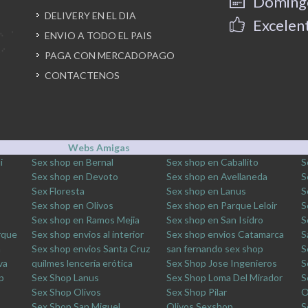
Domingo
DELIVERY EN EL DIA
Excelent
ENVIO A TODO EL PAIS
PAGA CON MERCADOPAGO
CONTACTENOS
Webs Amigas
i
Sex shop en Bernal
Sex shop en Caballito
S
Sex shop en Devoto
Sex shop en Avellaneda
S
Sex Floresta
Sex shop en Lanus
S
Sex shop en Olivos
Sex shop en Parque Leloir
S
Sex shop en Ramos Mejia
Sex shop en San Isidro
S
rque
Sex shop envios al interior
Sex shop envios Catamarca
S
a
Sex shop envios Santa Cruz
san fernando sex shop
S
va
quilmes lencería erótica
Sex Shop Jose Ingenieros
S
p
Sex Shop Lanus
Sex Shop Loma Del Mirador
S
Sex Shop Olivos
Sex Shop Pilar
O
Sex Shop San Miguel
Olivos Sexshop
S