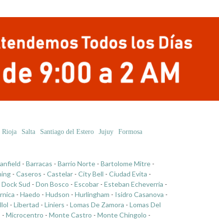
 Rioja
Salta
Santiago del Estero
Jujuy
Formosa
anfield
-
Barracas
-
Barrio Norte
-
Bartolome Mitre
-
ing
-
Caseros
-
Castelar
-
City Bell
-
Ciudad Evita
-
-
Dock Sud
-
Don Bosco
-
Escobar
-
Esteban Echeverria
-
rnica
-
Haedo
-
Hudson
-
Hurlingham
-
Isidro Casanova
-
llol
-
Libertad
-
Liniers
-
Lomas De Zamora
-
Lomas Del
o
-
Microcentro
-
Monte Castro
-
Monte Chingolo
-