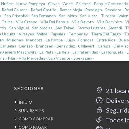
-
Nuñez
-
Nueva Pompeya
-
Olivos
-
Once
-
Palermo
-
Parque Centenario
-
Rafael Calzada
-
Rafael Castillo
-
Ramos Mejia
-
Ranelagh
-
Recoleta
-
Re
a
-
San Cristobal
-
San Fernando
-
San Isidro
-
San Justo
-
Turdera
-
Valen
a Celina
-
Villa Crespo
-
Villa Del Parque
-
Villa Devoto
-
Villa Dominico
-
Vi
rtin
-
San Miguel
-
San Nicolas
-
San Telmo
-
Santos Lugares
-
Sarandi
-
Ti
la Urquiza
-
Virreyes
-
Wilde
-
Tapiales
-
Temperley
-
Tierra Del Fuego
-
Tu
en
-
Misiones
-
Mendoza
-
La Pampa
-
Jujuy
-
Formosa
-
Entre Rios
-
Bueno
Cañuelas
-
Berisso
-
Brandsen
-
Benavidez
-
Chilavert
-
Carupa
-
Del Viso
Ingeniero Maschwitz
-
La Plata
-
La Reja
-
La Fraternidad
-
La Horqueta
-
L
eña
-
Pilar
-
Villa Mercedes
-
San Vicente
-
Spegazzini
-
SECCIONES
21 local
Delivery
INICIO
Segurida
SUCURSALES
Todos l
COMO COMPRAR
COMO PAGAR