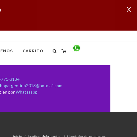
X
ENOS
CARRITO
4771-3134
shopargentino2013@hotmail.com
bién por
Whatsaspp
Inicio
Aceites y lubricantes
Limpiador de productos