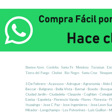
Buenos Aires
Cordoba
Santa Fe
Mendoza
Tucuman
Ent
Tierra del Fuego
Chubut
Rio Negro
Santa Cruz
Neuque
3 De Febrero
-
Acassuso
-
Adrogue
-
Agronomia
-
Aldo 
Beccar
-
Belgrano
-
Bella Vista
-
Bernal
-
Boedo
-
Bosqu
Ciudad Jardin
-
Ciudadela
-
Claypole
-
Coghlan
-
Colegia
Ezeiza
-
Ezpeleta
-
Florencio Varela
-
Flores
-
Floresta
-
F
Ituzaingo
-
Jose C Paz
-
Jose Ingenieros
-
Jose Leon Su
Mirador
-
Longchamps
-
Los Polvorines
-
Luis Guillon
-
M