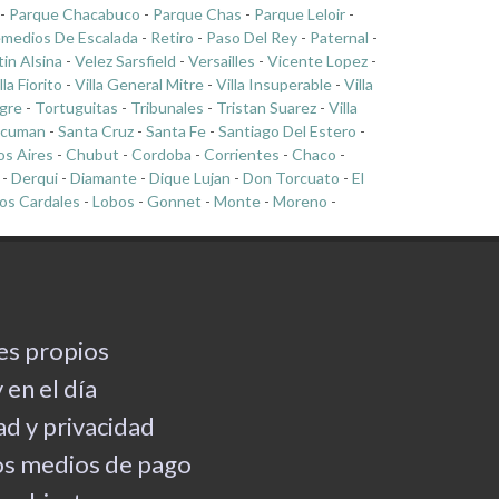
-
Parque Chacabuco
-
Parque Chas
-
Parque Leloir
-
medios De Escalada
-
Retiro
-
Paso Del Rey
-
Paternal
-
tin Alsina
-
Velez Sarsfield
-
Versailles
-
Vicente Lopez
-
lla Fiorito
-
Villa General Mitre
-
Villa Insuperable
-
Villa
gre
-
Tortuguitas
-
Tribunales
-
Tristan Suarez
-
Villa
cuman
-
Santa Cruz
-
Santa Fe
-
Santiago Del Estero
-
s Aires
-
Chubut
-
Cordoba
-
Corrientes
-
Chaco
-
-
Derqui
-
Diamante
-
Dique Lujan
-
Don Torcuato
-
El
os Cardales
-
Lobos
-
Gonnet
-
Monte
-
Moreno
-
es propios
 en el día
d y privacidad
os medios de pago