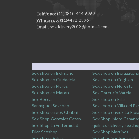
Teléfono:
(11)0810-444-6969
Whatsapp:
(11)4472-2996
Email:
sexdelivery2013@hotmail.com
Sex shop en Belgrano
Sex shop en Berazategu
Sex shop en Ciudadela
Sex shop en Coghlan
Sex shop en Flores
Sex shop en Floresta
Sex shop en Moron
Sex Florencio Varela
Sex Beccar
Sex shop en Pilar
Sanmiguel Sexshop
Sex shop en Villa del Pa
Sex shop envios Chubut
Sex shop envios La Rioj
Sex Shop Gonzalez Catan
Sex Shop Isidro Casano
Sex Shop La Fraternidad
quilmes delivery sexsho
Pilar Sexshop
Sex Shop Martinez
Sex shop Quilmes
Sex Shop San Fernando