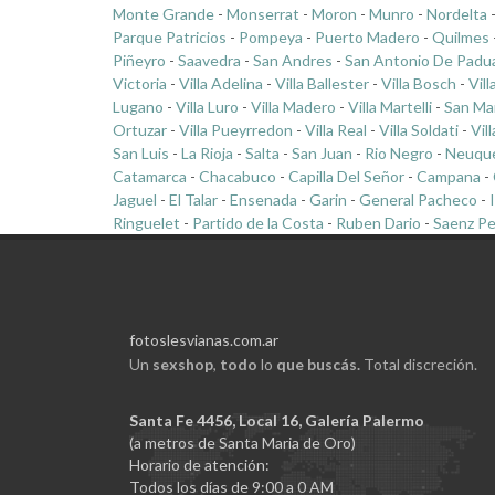
Monte Grande
-
Monserrat
-
Moron
-
Munro
-
Nordelta
Parque Patricios
-
Pompeya
-
Puerto Madero
-
Quilmes
Piñeyro
-
Saavedra
-
San Andres
-
San Antonio De Padu
Victoria
-
Villa Adelina
-
Villa Ballester
-
Villa Bosch
-
Vill
Lugano
-
Villa Luro
-
Villa Madero
-
Villa Martelli
-
San Ma
Ortuzar
-
Villa Pueyrredon
-
Villa Real
-
Villa Soldati
-
Vil
San Luis
-
La Rioja
-
Salta
-
San Juan
-
Rio Negro
-
Neuqu
Catamarca
-
Chacabuco
-
Capilla Del Señor
-
Campana
-
Jaguel
-
El Talar
-
Ensenada
-
Garin
-
General Pacheco
-
Ringuelet
-
Partido de la Costa
-
Ruben Dario
-
Saenz P
fotoslesvianas.com.ar
Un
sexshop
,
todo
lo
que buscás.
Total discreción.
Santa Fe 4456, Local 16, Galería Palermo
(a metros de Santa Maria de Oro)
Horario de atención:
Todos los días de 9:00 a 0 AM