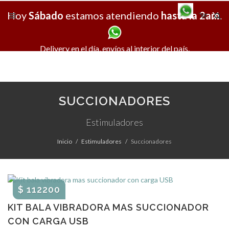
Hoy
Sábado
estamos atendiendo
hasta la 2am
X
.
Delivery en el día, envíos al interior del país.
SUCCIONADORES
Estimuladores
Inicio
Estimuladores
Succionadores
$ 112200
KIT BALA VIBRADORA MAS SUCCIONADOR
CON CARGA USB