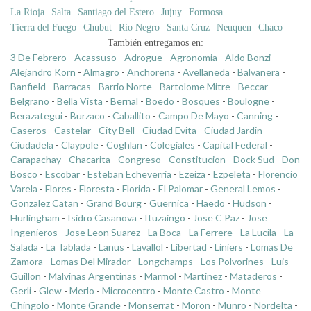
La Rioja
Salta
Santiago del Estero
Jujuy
Formosa
Tierra del Fuego
Chubut
Rio Negro
Santa Cruz
Neuquen
Chaco
También entregamos en:
3 De Febrero
-
Acassuso
-
Adrogue
-
Agronomia
-
Aldo Bonzi
-
Alejandro Korn
-
Almagro
-
Anchorena
-
Avellaneda
-
Balvanera
-
Banfield
-
Barracas
-
Barrio Norte
-
Bartolome Mitre
-
Beccar
-
Belgrano
-
Bella Vista
-
Bernal
-
Boedo
-
Bosques
-
Boulogne
-
Berazategui
-
Burzaco
-
Caballito
-
Campo De Mayo
-
Canning
-
Caseros
-
Castelar
-
City Bell
-
Ciudad Evita
-
Ciudad Jardin
-
Ciudadela
-
Claypole
-
Coghlan
-
Colegiales
-
Capital Federal
-
Carapachay
-
Chacarita
-
Congreso
-
Constitucion
-
Dock Sud
-
Don
Bosco
-
Escobar
-
Esteban Echeverria
-
Ezeiza
-
Ezpeleta
-
Florencio
Varela
-
Flores
-
Floresta
-
Florida
-
El Palomar
-
General Lemos
-
Gonzalez Catan
-
Grand Bourg
-
Guernica
-
Haedo
-
Hudson
-
Hurlingham
-
Isidro Casanova
-
Ituzaingo
-
Jose C Paz
-
Jose
Ingenieros
-
Jose Leon Suarez
-
La Boca
-
La Ferrere
-
La Lucila
-
La
Salada
-
La Tablada
-
Lanus
-
Lavallol
-
Libertad
-
Liniers
-
Lomas De
Zamora
-
Lomas Del Mirador
-
Longchamps
-
Los Polvorines
-
Luis
Guillon
-
Malvinas Argentinas
-
Marmol
-
Martinez
-
Mataderos
-
Gerli
-
Glew
-
Merlo
-
Microcentro
-
Monte Castro
-
Monte
Chingolo
-
Monte Grande
-
Monserrat
-
Moron
-
Munro
-
Nordelta
-