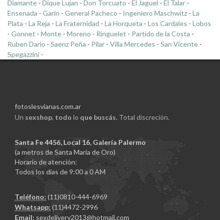
Diamante
-
Dique Lujan
-
Don Torcuato
-
El Jaguel
-
El Talar
-
Ensenada
-
Garin
-
General Pacheco
-
Ingeniero Maschwitz
-
La
Plata
-
La Reja
-
La Fraternidad
-
La Horqueta
-
Los Cardales
-
Lobos
-
Gonnet
-
Monte
-
Moreno
-
Ringuelet
-
Partido de la Costa
-
Ruben Dario
-
Saenz Peña
-
Pilar
-
Villa Mercedes
-
San Vicente
-
Spegazzini
-
fotoslesvianas.com.ar
Un
sexshop
,
todo
lo
que buscás.
Total discreción.
Santa Fe 4456, Local 16, Galería Palermo
(a metros de Santa Maria de Oro)
Horario de atención:
Todos los días de 9:00 a 0 AM
Teléfono:
(11)0810-444-6969
Whatsapp:
(11)4472-2996
Email:
sexdelivery2013@hotmail.com