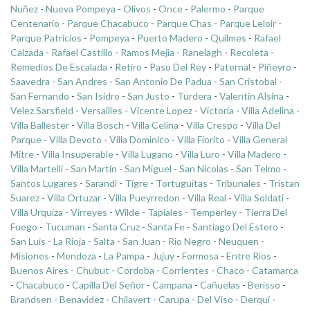
Nuñez
-
Nueva Pompeya
-
Olivos
-
Once
-
Palermo
-
Parque
Centenario
-
Parque Chacabuco
-
Parque Chas
-
Parque Leloir
-
Parque Patricios
-
Pompeya
-
Puerto Madero
-
Quilmes
-
Rafael
Calzada
-
Rafael Castillo
-
Ramos Mejia
-
Ranelagh
-
Recoleta
-
Remedios De Escalada
-
Retiro
-
Paso Del Rey
-
Paternal
-
Piñeyro
-
Saavedra
-
San Andres
-
San Antonio De Padua
-
San Cristobal
-
San Fernando
-
San Isidro
-
San Justo
-
Turdera
-
Valentin Alsina
-
Velez Sarsfield
-
Versailles
-
Vicente Lopez
-
Victoria
-
Villa Adelina
-
Villa Ballester
-
Villa Bosch
-
Villa Celina
-
Villa Crespo
-
Villa Del
Parque
-
Villa Devoto
-
Villa Dominico
-
Villa Fiorito
-
Villa General
Mitre
-
Villa Insuperable
-
Villa Lugano
-
Villa Luro
-
Villa Madero
-
Villa Martelli
-
San Martin
-
San Miguel
-
San Nicolas
-
San Telmo
-
Santos Lugares
-
Sarandi
-
Tigre
-
Tortuguitas
-
Tribunales
-
Tristan
Suarez
-
Villa Ortuzar
-
Villa Pueyrredon
-
Villa Real
-
Villa Soldati
-
Villa Urquiza
-
Virreyes
-
Wilde
-
Tapiales
-
Temperley
-
Tierra Del
Fuego
-
Tucuman
-
Santa Cruz
-
Santa Fe
-
Santiago Del Estero
-
San Luis
-
La Rioja
-
Salta
-
San Juan
-
Rio Negro
-
Neuquen
-
Misiones
-
Mendoza
-
La Pampa
-
Jujuy
-
Formosa
-
Entre Rios
-
Buenos Aires
-
Chubut
-
Cordoba
-
Corrientes
-
Chaco
-
Catamarca
-
Chacabuco
-
Capilla Del Señor
-
Campana
-
Cañuelas
-
Berisso
-
Brandsen
-
Benavidez
-
Chilavert
-
Carupa
-
Del Viso
-
Derqui
-