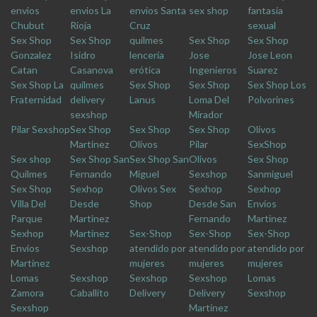
envios
envios La
envios Santa
sex shop
fantasia
Chubut
Rioja
Cruz
sexual
Sex Shop
Sex Shop
quilmes
Sex Shop
Sex Shop
Gonzalez
Isidro
lencería
Jose
Jose Leon
Catan
Casanova
erótica
Ingenieros
Suarez
Sex Shop La
quilmes
Sex Shop
Sex Shop
Sex Shop Los
Fraternidad
delivery
Lanus
Loma Del
Polvorines
sexshop
Mirador
Pilar Sexshop
Sex Shop
Sex Shop
Sex Shop
Olivos
Martinez
Olivos
Pilar
SexShop
Sex shop
Sex Shop San
Sex Shop San
Olivos
Sex Shop
Quilmes
Fernando
Miguel
Sexshop
Sanmiguel
Sex Shop
Sexhop
Olivos Sex
Sexhop
Sexhop
Villa Del
Desde
Shop
Desde San
Envios
Parque
Martinez
Fernando
Martinez
Sexhop
Martinez
Sex-Shop
Sex-Shop
Sex-Shop
Envios
Sexshop
atendido por
atendido por
atendido por
Martinez
mujeres
mujeres
mujeres
Lomas
Sexshop
Sexshop
Sexshop
Lomas
Zamora
Caballito
Delivery
Delivery
Sexshop
Sexshop
Martinez