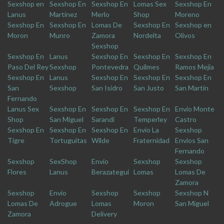
Sexshop en
Sexshop En
Sexshop En
Lomas Sex
Sexshop En
Lanus
Martinez
Merlo
Shop
Moreno
Sexshop En
Sexshop En
Lomas De
Sexshop En
Sexshop en
Moron
Munro
Zamora
Nordelta
Olivos
Sexshop
Sexshop En
Lanus
Sexshop En
Sexshop En
Sexshop En
Paso Del Rey
Sexshop
Pontevedra
Quilmes
Ramos Mejia
Sexshop En
Lanus
Sexshop En
Sexshop En
Sexshop En
San
Sexshop
San Isidro
San Justo
San Martin
Fernando
Lanus Sex
Sexshop En
Sexshop En
Sexshop En
Envio Monte
Shop
San Miguel
Sarandi
Temperley
Castro
Sexshop En
Sexshop En
Sexshop En
Envio La
Sexshop
Tigre
Tortuguitas
Wilde
Fraternidad
Envios San
Fernando
Sexshop
SexShop
Envio
Sexshop
Sexshop
Flores
Lanus
Berazategui
Lomas
Lomas De
Zamora
Sexshop
Envio
Sexshop
Sexshop
Sexshop N
Lomas De
Adrogue
Lomas
Moron
San Miguel
Zamora
Delivery