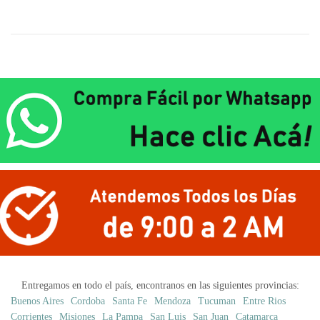
Entregamos en todo el país, encontranos en las siguientes provincias:
Buenos Aires
Cordoba
Santa Fe
Mendoza
Tucuman
Entre Rios
Corrientes
Misiones
La Pampa
San Luis
San Juan
Catamarca