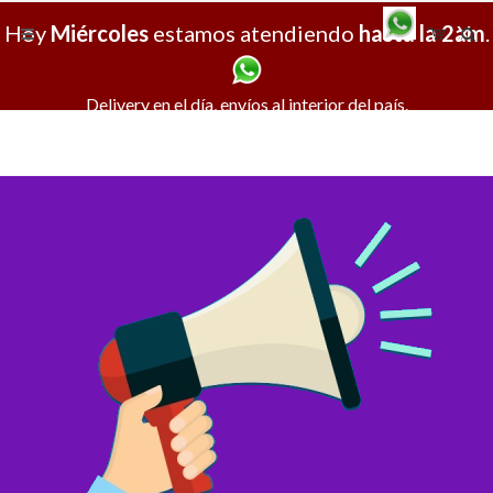
Hoy
Miércoles
estamos atendiendo
hasta la 2am
X
.
Delivery en el día, envíos al interior del país.