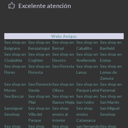
Excelente atención
Webs Amigas
Sex shop en
Sex shop en
Sex shop en
Sex shop en
Sex shop en
Belgrano
Berazategui
Bernal
Caballito
Banfield
Sex shop en
Sex shop en
Sex shop en
Sex shop en
Sex shop en
Ciudadela
Coghlan
Devoto
Avellaneda
Ezeiza
Sex shop en
Sex shop en
Sex Floresta
Sex shop en
Sex shop en
Flores
Floresta
Lanus
Lomas de
Zamora
Sex shop en
Sex Florencio
Sex shop en
Sex shop en
Sex shop en
Moron
Varela
Olivos
Parque Leloir
Paternal
Sex Beccar
Sex shop en
Sex shop en
Sex shop en
Sex shop en
Pilar
Ramos Mejia
San Isidro
San Martin
Sanmiguel
Sex shop en
Sex shop
Sex shop
San Miguel
Sexshop
Villa del
envios al
envios
Sexshop
Parque
interior
Catamarca
Sex shop
Sex shop
Sex shop
san fernando
Sex shop