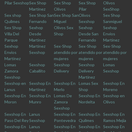
Pilar Sexshop
Sex Shop
Sex Shop
Sex Shop
Olivos
Martinez
Olivos
Pilar
SexShop
Sex shop
Sex Shop San
Sex Shop San
Olivos
Sex Shop
Quilmes
Fernando
Miguel
Sexshop
Sanmiguel
Sex Shop
Sexhop
Olivos Sex
Sexhop
Sexhop
Villa Del
Desde
Shop
Desde San
Envios
Parque
Martinez
Fernando
Martinez
Sexhop
Martinez
Sex-Shop
Sex-Shop
Sex-Shop
Envios
Sexshop
atendido por
atendido por
atendido por
Martinez
mujeres
mujeres
mujeres
Lomas
Sexshop
Sexshop
Sexshop
Lomas
Zamora
Caballito
Delivery
Delivery
Sexshop
Sexshop
Martinez
Sexshop en
Sexshop En
Sexshop En
Lomas Sex
Sexshop En
Lanus
Martinez
Merlo
Shop
Moreno
Sexshop En
Sexshop En
Lomas De
Sexshop En
Sexshop en
Moron
Munro
Zamora
Nordelta
Olivos
Sexshop
Sexshop En
Lanus
Sexshop En
Sexshop En
Sexshop En
Paso Del Rey
Sexshop
Pontevedra
Quilmes
Ramos Mejia
Sexshop En
Lanus
Sexshop En
Sexshop En
Sexshop En