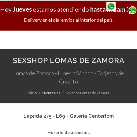
Hoy
Jueves
estamos atendiendo
hasta la 2am
.
X
Delivery en el día, envíos al interior del país.
SEXSHOP LOMAS DE ZAMORA
Lomas de Zamora - Lunes a Sábado - Tarjetas de
Crédito
Inicio
Sucursales
Sexshop Lomas de Zamora
Laprida 275 - L69 - Galería Centerlom
Horario de atención: