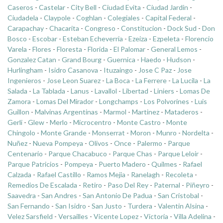
Caseros
-
Castelar
-
City Bell
-
Ciudad Evita
-
Ciudad Jardin
-
Ciudadela
-
Claypole
-
Coghlan
-
Colegiales
-
Capital Federal
-
Carapachay
-
Chacarita
-
Congreso
-
Constitucion
-
Dock Sud
-
Don
Bosco
-
Escobar
-
Esteban Echeverria
-
Ezeiza
-
Ezpeleta
-
Florencio
Varela
-
Flores
-
Floresta
-
Florida
-
El Palomar
-
General Lemos
-
Gonzalez Catan
-
Grand Bourg
-
Guernica
-
Haedo
-
Hudson
-
Hurlingham
-
Isidro Casanova
-
Ituzaingo
-
Jose C Paz
-
Jose
Ingenieros
-
Jose Leon Suarez
-
La Boca
-
La Ferrere
-
La Lucila
-
La
Salada
-
La Tablada
-
Lanus
-
Lavallol
-
Libertad
-
Liniers
-
Lomas De
Zamora
-
Lomas Del Mirador
-
Longchamps
-
Los Polvorines
-
Luis
Guillon
-
Malvinas Argentinas
-
Marmol
-
Martinez
-
Mataderos
-
Gerli
-
Glew
-
Merlo
-
Microcentro
-
Monte Castro
-
Monte
Chingolo
-
Monte Grande
-
Monserrat
-
Moron
-
Munro
-
Nordelta
-
Nuñez
-
Nueva Pompeya
-
Olivos
-
Once
-
Palermo
-
Parque
Centenario
-
Parque Chacabuco
-
Parque Chas
-
Parque Leloir
-
Parque Patricios
-
Pompeya
-
Puerto Madero
-
Quilmes
-
Rafael
Calzada
-
Rafael Castillo
-
Ramos Mejia
-
Ranelagh
-
Recoleta
-
Remedios De Escalada
-
Retiro
-
Paso Del Rey
-
Paternal
-
Piñeyro
-
Saavedra
-
San Andres
-
San Antonio De Padua
-
San Cristobal
-
San Fernando
-
San Isidro
-
San Justo
-
Turdera
-
Valentin Alsina
-
Velez Sarsfield
-
Versailles
-
Vicente Lopez
-
Victoria
-
Villa Adelina
-