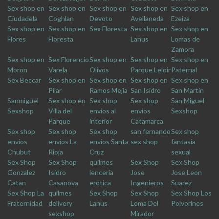
Sex shop en
Sex shop en
Sex shop en
Sex shop en
Sex shop en
Ciudadela
Coghlan
Devoto
Avellaneda
Ezeiza
Sex shop en
Sex shop en
Sex Floresta
Sex shop en
Sex shop en
Flores
Floresta
Lanus
Lomas de
Zamora
Sex shop en
Sex Florencio
Sex shop en
Sex shop en
Sex shop en
Moron
Varela
Olivos
Parque Leloir
Paternal
Sex Beccar
Sex shop en
Sex shop en
Sex shop en
Sex shop en
Pilar
Ramos Mejia
San Isidro
San Martin
Sanmiguel
Sex shop en
Sex shop
Sex shop
San Miguel
Sexshop
Villa del
envios al
envios
Sexshop
Parque
interior
Catamarca
Sex shop
Sex shop
Sex shop
san fernando
Sex shop
envios
envios La
envios Santa
sex shop
fantasia
Chubut
Rioja
Cruz
sexual
Sex Shop
Sex Shop
quilmes
Sex Shop
Sex Shop
Gonzalez
Isidro
lencería
Jose
Jose Leon
Catan
Casanova
erótica
Ingenieros
Suarez
Sex Shop La
quilmes
Sex Shop
Sex Shop
Sex Shop Los
Fraternidad
delivery
Lanus
Loma Del
Polvorines
sexshop
Mirador