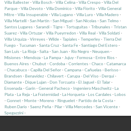
Villa Ballester
-
Villa Bosch
-
Villa Celina
-
Villa Crespo
-
Villa Del
Parque
-
Villa Devoto
-
Villa Dominico
-
Villa Fiorito
-
Villa General
Mitre
-
Villa Insuperable
-
Villa Lugano
-
Villa Luro
-
Villa Madero
-
Villa Martelli
-
San Martin
-
San Miguel
-
San Nicolas
-
San Telmo
-
Santos Lugares
-
Sarandi
-
Tigre
-
Tortuguitas
-
Tribunales
-
Tristan
Suarez
-
Villa Ortuzar
-
Villa Pueyrredon
-
Villa Real
-
Villa Soldati
-
Villa Urquiza
-
Virreyes
-
Wilde
-
Tapiales
-
Temperley
-
Tierra Del
Fuego
-
Tucuman
-
Santa Cruz
-
Santa Fe
-
Santiago Del Estero
-
San Luis
-
La Rioja
-
Salta
-
San Juan
-
Rio Negro
-
Neuquen
-
Misiones
-
Mendoza
-
La Pampa
-
Jujuy
-
Formosa
-
Entre Rios
-
Buenos Aires
-
Chubut
-
Cordoba
-
Corrientes
-
Chaco
-
Catamarca
-
Chacabuco
-
Capilla Del Señor
-
Campana
-
Cañuelas
-
Berisso
-
Brandsen
-
Benavidez
-
Chilavert
-
Carupa
-
Del Viso
-
Derqui
-
Diamante
-
Dique Lujan
-
Don Torcuato
-
El Jaguel
-
El Talar
-
Ensenada
-
Garin
-
General Pacheco
-
Ingeniero Maschwitz
-
La
Plata
-
La Reja
-
La Fraternidad
-
La Horqueta
-
Los Cardales
-
Lobos
-
Gonnet
-
Monte
-
Moreno
-
Ringuelet
-
Partido de la Costa
-
Ruben Dario
-
Saenz Peña
-
Pilar
-
Villa Mercedes
-
San Vicente
-
Spegazzini
-