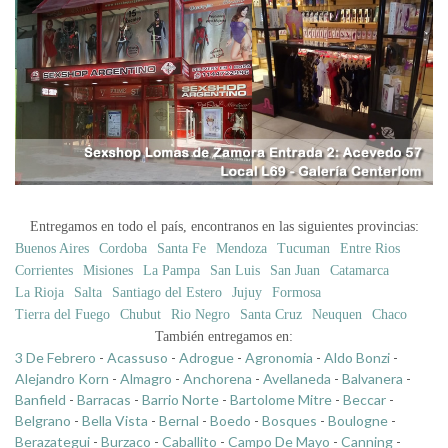
Entregamos en todo el país, encontranos en las siguientes provincias:
Buenos Aires
Cordoba
Santa Fe
Mendoza
Tucuman
Entre Rios
Corrientes
Misiones
La Pampa
San Luis
San Juan
Catamarca
La Rioja
Salta
Santiago del Estero
Jujuy
Formosa
Tierra del Fuego
Chubut
Rio Negro
Santa Cruz
Neuquen
Chaco
También entregamos en:
3 De Febrero
-
Acassuso
-
Adrogue
-
Agronomia
-
Aldo Bonzi
-
Alejandro Korn
-
Almagro
-
Anchorena
-
Avellaneda
-
Balvanera
-
Banfield
-
Barracas
-
Barrio Norte
-
Bartolome Mitre
-
Beccar
-
Belgrano
-
Bella Vista
-
Bernal
-
Boedo
-
Bosques
-
Boulogne
-
Berazategui
-
Burzaco
-
Caballito
-
Campo De Mayo
-
Canning
-