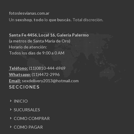
fotoslesvianas.com.ar
Un
sexshop
,
todo
lo
que buscás.
Total discreción.
Santa Fe 4456, Local 16, Galería Palermo
(a metros de Santa Maria de Oro)
Horario de atención:
Todos los días de 9:00 a 0 AM
Teléfono:
(11)0810-444-6969
Whatsapp:
(11)4472-2996
Email:
sexdelivery2013@hotmail.com
SECCIONES
INICIO
SUCURSALES
COMO COMPRAR
COMO PAGAR